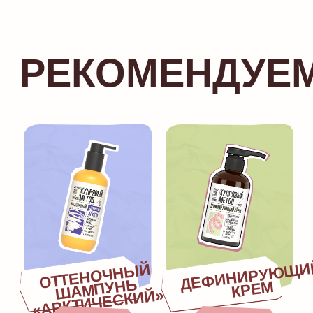
ССОРТИМЕНТ
ГДЕ
КУПИТЬ?
Изготовитель:
ООО «ДжиЭсЭс Косметикс», 107
143, Россия, г. Москва, ул. Пермская,
вл. 1, стр. 7−8, эт. 3, пом. 8
+7 800 707 31 06
info@kudryavy-method.ru