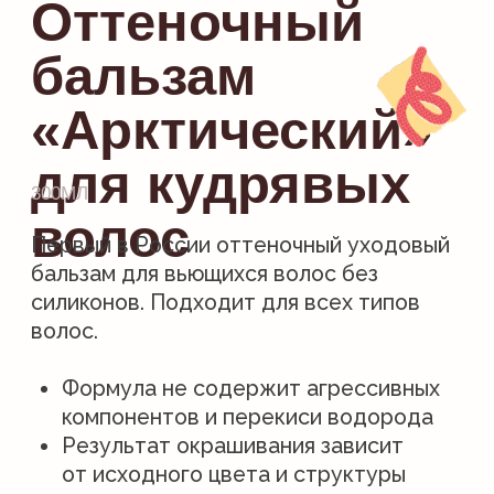
компонентов и перекиси водорода
Результат окрашивания зависит
от исходного цвета и структуры
волос, чем светлее исходный цвет —
тем интенсивнее результат
Не сушит и не утяжеляет волосы
Обладает мягким накопительным
эффектом
Подходит для регулярного
использования
Закрашивает седину
купить: