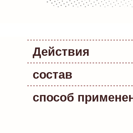
Действия
состав
способ примене