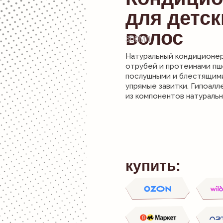
для детск
волос
300МЛ
Натуральный кондиционер 
отрубей и протеинами пш
послушными и блестящим
упрямые завитки. Гипоалл
из компонентов натураль
купить: