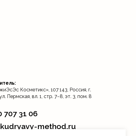
итель:
ЭсЭс Косметикс», 107 143, Россия, г.
л. Пермская, вл. 1, стр. 7−8, эт. 3, пом. 8
0 707 31 06
@kudryavy-method.ru