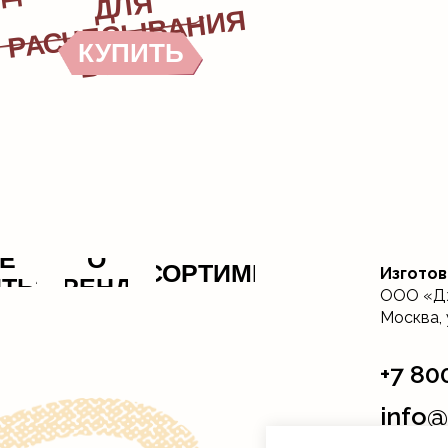
Я
Я
КУПИТЬ
С
Е
О
АССОРТИМЕНТ
Изготов
ИТЬ?
БРЕНДЕ
ООО «Джи
Москва, у
+7 80
info