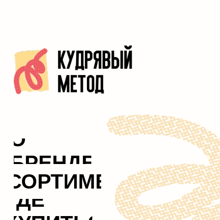
© ООО «ДжиЭсЭс Косметикс». 2026