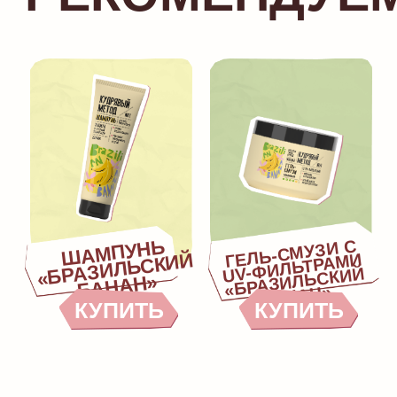
КУПИТЬ?
Изготовитель:
ООО «ДжиЭсЭс Косметикс», 107
143, Россия, г. Москва, ул. Пермская,
вл. 1, стр. 7−8, эт. 3, пом. 8
+7 800 707 31 06
info@kudryavy-method.ru
Политика конфиденциальности
Правила конкурса
Согласие на ОПД