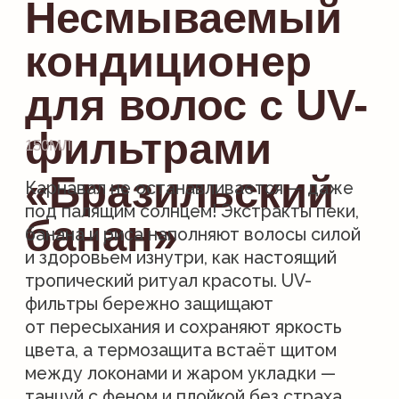
от пересыхания и сохраняют яркость
цвета, а термозащита встаёт щитом
между локонами и жаром укладки —
танцуй с феном и плойкой без страха.
Аромат спелого банана сопровождает
каждый шаг карнавального утра.
Солнце. Стиль. Свобода.
купить: